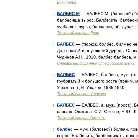
Википедия
БАЛБЕС М
— БАЛБЕС М. (баловес?) бо
3
балбесища вырос. Балбесить, балбеснич
чурбашек, чурка, болвашек; об. дурак.
Толковый словарь Даля
БАЛБЕС
— (тюркск. болбес, билмес н
4
Долговязый и неуклюжий дурень. Слова
Чудинов А.Н., 1910. балбес балбеса, м. 
Словарь иностранных слов русского языка
БАЛБЕС
— БАЛБЕС, балбеса, муж. (от ка
5
грубоватый и большого роста (преим. 
Ушакова. Д.Н. Ушаков. 1935 1940 …
Толковый словарь Ушакова
БАЛБЕС
— БАЛБЕС, а, муж. (прост.). 
6
словарь Ожегова. С.И. Ожегов, Н.Ю. Ш
Толковый словарь Ожегова
балбес
— муж. (баловес?) болван, пов
7
вырос. Балбесить, балбесничать, повес