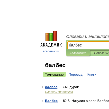
Словари и энциклоп
academic.ru
Толкования
Переводы
балбес
Толкование
Перевод
Книги
балбес
— См. дурак …
1
Словарь синонимов
Балбес
— Ю.В. Никулин в роли Балбес
2
…