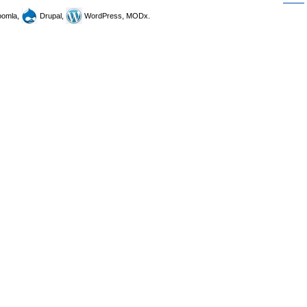
omla,
Drupal,
WordPress, MODx.