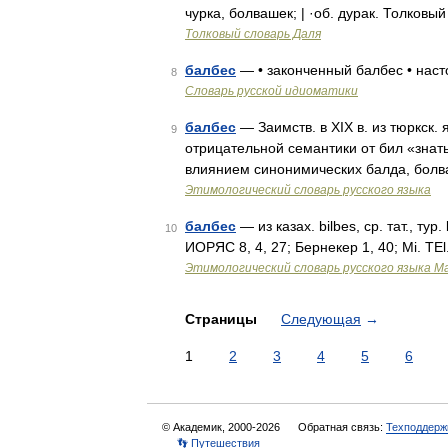
чурка, болвашек; | ·об. дурак. Толковы
Толковый словарь Даля
балбес
— • законченный балбес • нас
8
Словарь русской идиоматики
балбес
— Заимств. в XIX в. из тюркск. 
9
отрицательной семантики от бил «знать
влиянием синонимических балда, бол
Этимологический словарь русского языка
балбес
— из казах. bilbes, ср. тат., тур
10
ИОРЯС 8, 4, 27; Бернекер 1, 40; Mi. TEl
Этимологический словарь русского языка М
Страницы
Следующая
→
1
2
3
4
5
6
© Академик, 2000-2026
Обратная связь:
Техподдерж
👣 Путешествия