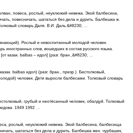
лван, повеса, рослый, неуклюжий невежа. Экой балбесина,
ать, повесничать, шататься без дела и дурить. Балбешка ж.
 Толковый словарь Даля. В.И. Даль.&#8230; …
езнающий). Рослый и невоспитанный молодой человек.
рь иностранных слов, вошедших в состав русского языка.
[от казак. balbas – идол] (разг. бран.,&#8230; …
зак. balbas идол) (разг. бран., презр.). Бестолковый,
молодой) человек. Дети выросли балбесами. Толковый словарь
Бестолковый, грубый и неотёсанный человек, обалдуй. Толковый
ведова. 1949 1992 …
еса, рослый, неуклюжий невежа. Экой балбесина, балбесища
ничать, шататься без дела и дурить. Балбешка жен. чурбашек,