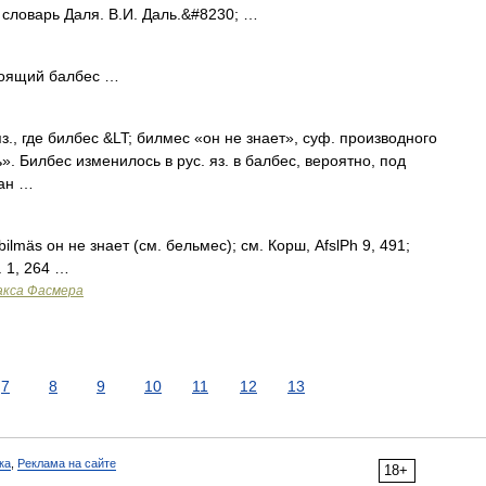
й словарь Даля. В.И. Даль.&#8230; …
тоящий балбес …
яз., где билбес &LT; билмес «он не знает», суф. производного
». Билбес изменилось в рус. яз. в балбес, вероятно, под
ван …
. bilmäs он не знает (см. бельмес); см. Корш, AfslPh 9, 491;
. 1, 264 …
акса Фасмера
7
8
9
10
11
12
13
ка
,
Реклама на сайте
18+