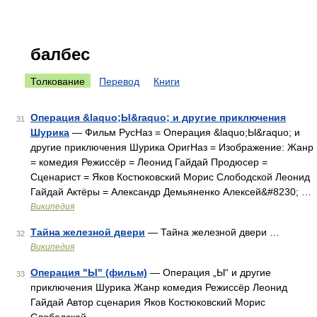
балбес
Толкование
Перевод
Книги
Операция &laquo;Ы&raquo; и другие приключения
31
Шурика
— Фильм РусНаз = Операция &laquo;Ы&raquo; и
другие приключения Шурика ОригНаз = Изображение: Жанр
= комедия Режиссёр = Леонид Гайдай Продюсер =
Сценарист = Яков Костюковский Морис Слободской Леонид
Гайдай Актёры = Александр Демьяненко Алексей&#8230; …
Википедия
Тайна железной двери
— Тайна железной двери …
32
Википедия
Операция "Ы" (фильм)
— Операция „Ы“ и другие
33
приключения Шурика Жанр комедия Режиссёр Леонид
Гайдай Автор сценария Яков Костюковский Морис