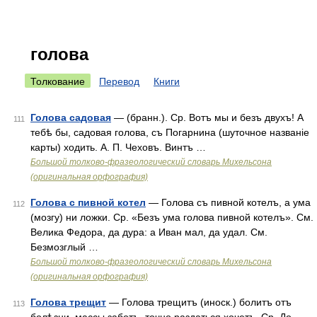
голова
Толкование
Перевод
Книги
Голова садовая
— (бранн.). Ср. Вотъ мы и безъ двухъ! А
111
тебѣ бы, садовая голова, съ Погарнина (шуточное названіе
карты) ходить. А. П. Чеховъ. Винтъ …
Большой толково-фразеологический словарь Михельсона
(оригинальная орфография)
Голова с пивной котел
— Голова съ пивной котелъ, а ума
112
(мозгу) ни ложки. Ср. «Безъ ума голова пивной котелъ». См.
Велика Федора, да дура: а Иван мал, да удал. См.
Безмозглый …
Большой толково-фразеологический словарь Михельсона
(оригинальная орфография)
Голова трещит
— Голова трещитъ (иноск.) болитъ отъ
113