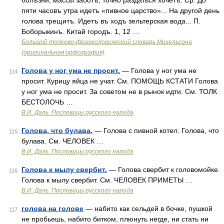
болѣзни, массы заботъ, точно раздаться хочетъ. Ср. До
пяти часовъ утра идетъ «пивное царство»... На другой день
голова трещитъ. Идетъ въ ходъ зельтерская вода... П.
Боборыкинъ. Китай городъ. 1, 12 …
Большой толково-фразеологический словарь Михельсона
(оригинальная орфография)
Голова у ног ума не просит.
— Голова у ног ума не
114
просит. Курицу яйца не учат. См. ПОМОЩЬ КСТАТИ Голова
у ног ума не просит. За советом не в рынок идти. См. ТОЛК
БЕСТОЛОЧЬ …
В.И. Даль. Пословицы русского народа
Голова, что булава.
— Голова с пивной котел. Голова, что
115
булава. См. ЧЕЛОВЕК …
В.И. Даль. Пословицы русского народа
Голова к мылу свербит.
— Голова свербит к головомойке.
116
Голова к мылу свербит. См. ЧЕЛОВЕК ПРИМЕТЫ …
В.И. Даль. Пословицы русского народа
голова на голове
— набито как сельдей в бочке, пушкой
117
не пробьешь, набито битком, плюнуть негде, ни стать ни