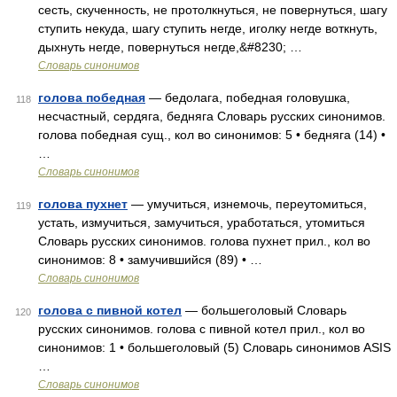
сесть, скученность, не протолкнуться, не повернуться, шагу
ступить некуда, шагу ступить негде, иголку негде воткнуть,
дыхнуть негде, повернуться негде,&#8230; …
Словарь синонимов
голова победная
— бедолага, победная головушка,
118
несчастный, сердяга, бедняга Словарь русских синонимов.
голова победная сущ., кол во синонимов: 5 • бедняга (14) •
…
Словарь синонимов
голова пухнет
— умучиться, изнемочь, переутомиться,
119
устать, измучиться, замучиться, уработаться, утомиться
Словарь русских синонимов. голова пухнет прил., кол во
синонимов: 8 • замучившийся (89) • …
Словарь синонимов
голова с пивной котел
— большеголовый Словарь
120
русских синонимов. голова с пивной котел прил., кол во
синонимов: 1 • большеголовый (5) Словарь синонимов ASIS
…
Словарь синонимов