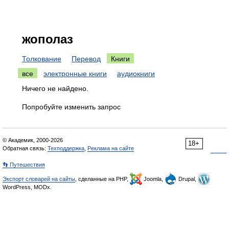
жополаз
Толкование
Перевод
Книги
все
электронные книги
аудиокниги
Ничего не найдено.
Попробуйте изменить запрос
© Академик, 2000-2026
18+
Обратная связь:
Техподдержка
,
Реклама на сайте
👣 Путешествия
Экспорт словарей на сайты
, сделанные на PHP,
Joomla,
Drupal,
WordPress, MODx.