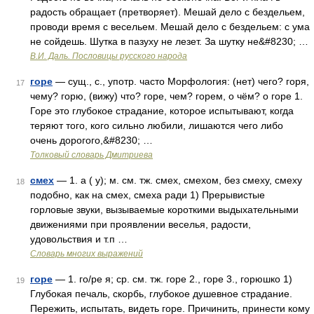
радость обращает (претворяет). Мешай дело с бездельем,
проводи время с весельем. Мешай дело с бездельем: с ума
не сойдешь. Шутка в пазуху не лезет. За шутку не&#8230; …
В.И. Даль. Пословицы русского народа
горе
— сущ., с., употр. часто Морфология: (нет) чего? горя,
17
чему? горю, (вижу) что? горе, чем? горем, о чём? о горе 1.
Горе это глубокое страдание, которое испытывают, когда
теряют того, кого сильно любили, лишаются чего либо
очень дорогого,&#8230; …
Толковый словарь Дмитриева
смех
— 1. а ( у); м. см. тж. смех, смехом, без смеху, смеху
18
подобно, как на смех, смеха ради 1) Прерывистые
горловые звуки, вызываемые короткими выдыхательными
движениями при проявлении веселья, радости,
удовольствия и т.п …
Словарь многих выражений
горе
— 1. го/ре я; ср. см. тж. горе 2., горе 3., горюшко 1)
19
Глубокая печаль, скорбь, глубокое душевное страдание.
Пережить, испытать, видеть горе. Причинить, принести кому