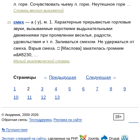
л. горе. Сочувствовать чьему л. горю. Неутешное горе …
Словарь многих выражений
смех
— а ( у), м. 1. Характерные прерывистые горловые
20
звуки, вызываемые короткими выдыхательными
движениями при проявлении веселья, радости,
удовольствия и т. п. Заливаться смехом. Не удержаться от
смеха. Взрыв смеха. □ [Маслова] закатилась громким
и&#8230; …
Малый академический словарь
Страницы
←
Предыдущая
Следующая
→
1
2
3
4
5
6
7
8
9
10
11
12
13
© Академик, 2000-2026
18+
Обратная связь:
Техподдержка
,
Реклама на сайте
👣 Путешествия
Экспорт словарей на сайты
, сделанные на PHP,
Joomla,
Drupal,