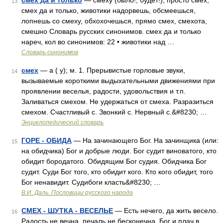
смех да и только
— смеху (было!, будет!), просто смех,
13
смех да и только, животики надорвешь, обсмеешься,
лопнешь со смеху, обхохочешься, прямо смех, смехота,
смешно Словарь русских синонимов. смех да и только
нареч, кол во синонимов: 22 • животики над …
Словарь синонимов
смех
— а ( у); м. 1. Прерывистые горловые звуки,
14
вызываемые короткими выдыхательными движениями при
проявлении веселья, радости, удовольствия и т.п.
Заливаться смехом. Не удержаться от смеха. Разразиться
смехом. Счастливый с. Звонкий с. Нервный с.&#8230; …
Энциклопедический словарь
ГОРЕ - ОБИДА
— На зачинающего Бог. На зачинщика (или:
15
на обидчика) Бог и добрые люди. Бог судит виноватого, кто
обидит бородатого. Обидящим Бог судия. Обидчика Бог
судит. Суди Бог того, кто обидит кого. Кто кого обидит, того
Бог ненавидит. Судибоги класть&#8230; …
В.И. Даль. Пословицы русского народа
СМЕХ - ШУТКА - ВЕСЕЛЬЕ
— Есть нечего, да жить весело.
16
Радость не вечна, печаль не бесконечна. Бог и плач в