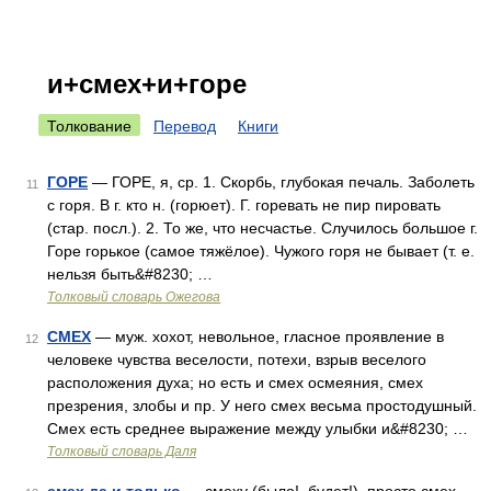
и+смех+и+горе
Толкование
Перевод
Книги
ГОРЕ
— ГОРЕ, я, ср. 1. Скорбь, глубокая печаль. Заболеть
11
с горя. В г. кто н. (горюет). Г. горевать не пир пировать
(стар. посл.). 2. То же, что несчастье. Случилось большое г.
Горе горькое (самое тяжёлое). Чужого горя не бывает (т. е.
нельзя быть&#8230; …
Толковый словарь Ожегова
СМЕХ
— муж. хохот, невольное, гласное проявление в
12
человеке чувства веселости, потехи, взрыв веселого
расположения духа; но есть и смех осмеяния, смех
презрения, злобы и пр. У него смех весьма простодушный.
Смех есть среднее выражение между улыбки и&#8230; …
Толковый словарь Даля