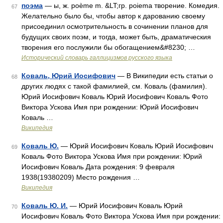
поэма
— ы, ж. poème m. &LT;гр. poiema творение. Комедия.
67
Желательно было бы, чтобы автор к дарованию своему
присоединил осмотрительность в сочинении планов для
будущих своих поэм, и тогда, может быть, драматическия
творения его послужили бы обогащением&#8230; …
Исторический словарь галлицизмов русского языка
Коваль, Юрий Иосифович
— В Википедии есть статьи о
68
других людях с такой фамилией, см. Коваль (фамилия).
Юрий Иосифович Коваль Юрий Иосифович Коваль Фото
Виктора Ускова Имя при рождении: Юрий Иосифович
Коваль …
Википедия
Коваль Ю.
— Юрий Иосифович Коваль Юрий Иосифович
69
Коваль Фото Виктора Ускова Имя при рождении: Юрий
Иосифович Коваль Дата рождения: 9 февраля
1938(19380209) Место рождения …
Википедия
Коваль Ю. И.
— Юрий Иосифович Коваль Юрий
70
Иосифович Коваль Фото Виктора Ускова Имя при рождении: