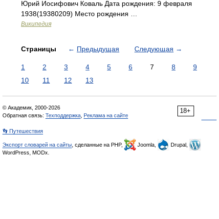
Юрий Иосифович Коваль Дата рождения: 9 февраля
1938(19380209) Место рождения …
Википедия
Страницы
←
Предыдущая
Следующая
→
1
2
3
4
5
6
7
8
9
10
11
12
13
© Академик, 2000-2026
18+
Обратная связь:
Техподдержка
,
Реклама на сайте
👣 Путешествия
Экспорт словарей на сайты
, сделанные на PHP,
Joomla,
Drupal,
WordPress, MODx.