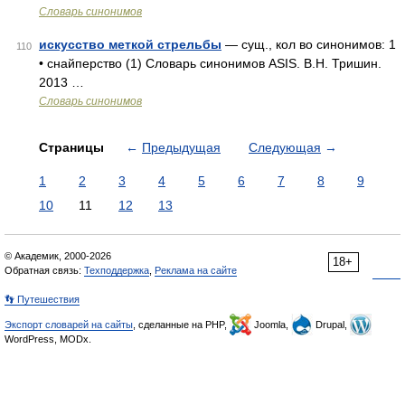
Словарь синонимов
искусство меткой стрельбы
— сущ., кол во синонимов: 1
110
• снайперство (1) Словарь синонимов ASIS. В.Н. Тришин.
2013 …
Словарь синонимов
Страницы
←
Предыдущая
Следующая
→
1
2
3
4
5
6
7
8
9
10
11
12
13
© Академик, 2000-2026
18+
Обратная связь:
Техподдержка
,
Реклама на сайте
👣 Путешествия
Экспорт словарей на сайты
, сделанные на PHP,
Joomla,
Drupal,
WordPress, MODx.