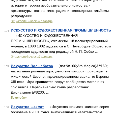
издательство, Москва. Основано в 1936. Литература по
истории и теории изобразительного искусства и
архитектуры, театра, кино, радио и телевидения; альбомы,
репродукции …
Энциклопедический словарь
ИСКУССТВО И ХУДОЖЕСТВЕННАЯ ПРОМЫШЛЕННОСТЬ
104
— «ИСКУССТВО И ХУДОЖЕСТВЕННАЯ
ПРОМЫШЛЕННОСТЬ», ежемесячный иллюстрированный
журнал, в 1898 1902 издавался в С. Петербурге Обществом
поощрения художеств под редакцией Н. П. Собко …
Энциклопедический словарь
Искусство Волшебства
— (лат.&#160;Ars Magica)&#160;
105
настольная ролевая игра, действие которой происходит в
мифической Европе, идеализированном варианте Европы
XIII века. Игра вращается вокруг сообщества магов и их
союзников. Первоначально была разработана:
Джонатаном&#8230; …
Википедия
Искусство шахмат
— «Искусство шахмат» книжная серия
106
(основана в 2001 году), выпускавшаяся издательством