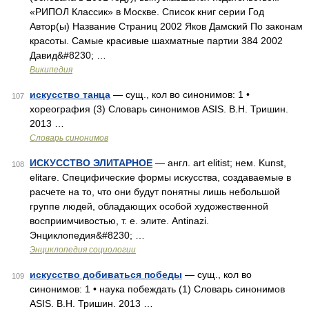
«РИПОЛ Классик» в Москве. Список книг серии Год
Автор(ы) Название Страниц 2002 Яков Дамский По законам
красоты. Самые красивые шахматные партии 384 2002
Давид&#8230; …
Википедия
искусство танца
— сущ., кол во синонимов: 1 •
107
хореография (3) Словарь синонимов ASIS. В.Н. Тришин.
2013 …
Словарь синонимов
ИСКУССТВО ЭЛИТАРНОЕ
— англ. art elitist; нем. Kunst,
108
elitare. Специфические формы искусства, создаваемые в
расчете на то, что они будут понятны лишь небольшой
группе людей, обладающих особой художественной
восприимчивостью, т. е. элите. Antinazi.
Энциклопедия&#8230; …
Энциклопедия социологии
искусство добиваться победы
— сущ., кол во
109
синонимов: 1 • наука побеждать (1) Словарь синонимов
ASIS. В.Н. Тришин. 2013 …