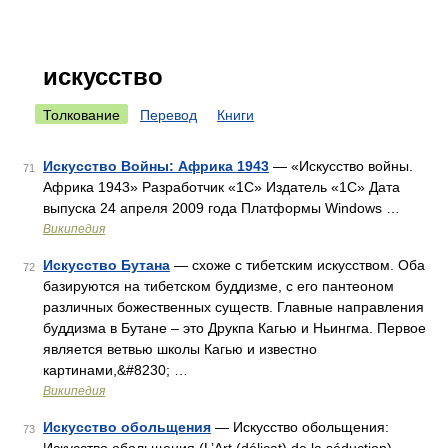
искусство
Толкование
Перевод
Книги
Искусство Войны: Африка 1943
— «Искусство войны.
71
Африка 1943» Разработчик «1C» Издатель «1C» Дата
выпуска 24 апреля 2009 года Платформы Windows …
Википедия
Искусство Бутана
— схоже с тибетским искусством. Оба
72
базируются на тибетском буддизме, с его пантеоном
различных божественных существ. Главные направления
буддизма в Бутане – это Друкпа Кагью и Ньингма. Первое
является ветвью школы Кагью и известно
картинами,&#8230; …
Википедия
Искусство обольщения
— Искусство обольщения:
73