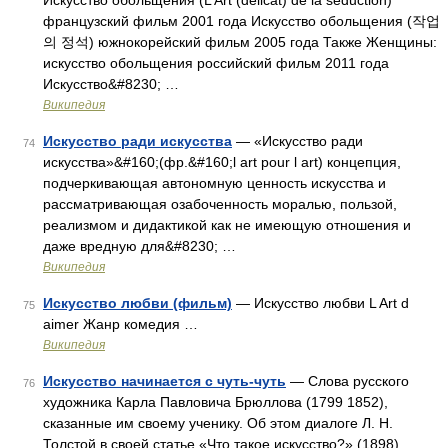
Искусство обольщения (L’Art (délicat) de la séduction)
французский фильм 2001 года Искусство обольщения (작업
의 정석) южнокорейский фильм 2005 года Также Женщины:
искусство обольщения российский фильм 2011 года
Искусство&#8230; …
Википедия
Искусство ради искусства
— «Искусство ради
74
искусства»&#160;(фр.&#160;l art pour l art) концепция,
подчеркивающая автономную ценность искусства и
рассматривающая озабоченность моралью, пользой,
реализмом и дидактикой как не имеющую отношения и
даже вредную для&#8230; …
Википедия
Искусство любви (фильм)
— Искусство любви L Art d
75
aimer Жанр комедия …
Википедия
Искусство начинается с чуть-чуть
— Слова русского
76
художника Карла Павловича Брюллова (1799 1852),
сказанные им своему ученику. Об этом диалоге Л. Н.
Толстой в своей статье «Что такое искусство?» (1898)