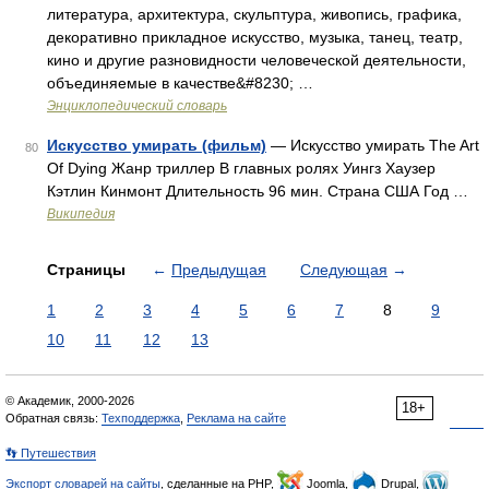
литература, архитектура, скульптура, живопись, графика,
декоративно прикладное искусство, музыка, танец, театр,
кино и другие разновидности человеческой деятельности,
объединяемые в качестве&#8230; …
Энциклопедический словарь
Искусство умирать (фильм)
— Искусство умирать The Art
80
Of Dying Жанр триллер В главных ролях Уингз Хаузер
Кэтлин Кинмонт Длительность 96 мин. Страна США Год …
Википедия
Страницы
←
Предыдущая
Следующая
→
1
2
3
4
5
6
7
8
9
10
11
12
13
© Академик, 2000-2026
18+
Обратная связь:
Техподдержка
,
Реклама на сайте
👣 Путешествия
Экспорт словарей на сайты
, сделанные на PHP,
Joomla,
Drupal,