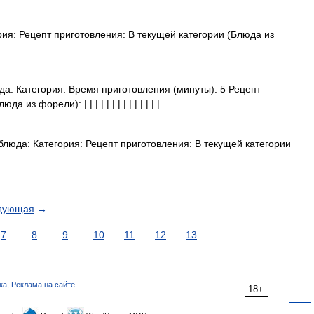
ия: Рецепт приготовления: В текущей категории (Блюда из
а: Категория: Время приготовления (минуты): 5 Рецепт
из форели): | | | | | | | | | | | | | | …
люда: Категория: Рецепт приготовления: В текущей категории
дующая
→
7
8
9
10
11
12
13
ка
,
Реклама на сайте
18+