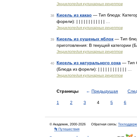
Энциклопедия кулинарных рецептов
Кисель из какао
— Тип блюда: Категор
38
форели): | | | | | | | | | | | | …
Энциклопедия кулинарных рецептов
Кисель из сушеных яблок
— Тип блюд
39
приготовления: В текущей категории (Блюда 
Энциклопедия кулинарных рецептов
Кисель из натурального сока
— Тип б
40
(Блюда из форели): | | | | | | | | | | | | …
Энциклопедия кулинарных рецептов
Страницы
←
Предыдущая
Сле
1
2
3
4
5
6
© Академик, 2000-2026
Обратная связь:
Техподдерж
👣 Путешествия