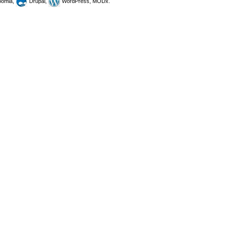
omla,
Drupal,
WordPress, MODx.