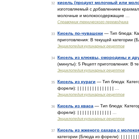
кисель (продукт молочный или мол
32
изготовляемый с добавлением крахмала
молочные и молокосодержащие …
Справочник технического переводчика
Кисель по-чувашски
— Тип блюда: Кат
33
приготовления: В текущей категории (Блюда
Энциклопедия кулинарных рецептов
Кисель из клюквы, смородины и дру
34
(минуты): 5 Рецепт приготовления: В тек
Энциклопедия кулинарных рецептов
Кисель из кураги
— Тип блюда: Катего
35
форели): | | | | | | | | | | | | | | | …
Энциклопедия кулинарных рецептов
Кисель из кваса
— Тип блюда: Категор
36
форели): | | | | | | | | | | | | | | …
Энциклопедия кулинарных рецептов
Кисель из жженого сахара с молоко
37
категории (Блюда из форели): | | | | | | | | 