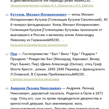
В действительности эти периоды резко не&#8230; …
Энциклопедический словарь Ф.А. Брокгауза и И.А. Ефрона
Кутузов, Михаил Илларионович
— князь Михаил
66
Илларионович Кутузов (Голенищев Кутузов Смоленский), 40
й генерал фельдмаршал. Князь Михаил Илларионович
Голенищев Кутузов [Голенищевы Кутузовы произошли от
выехавшего в Россию к великому князю Александру
Невскому из Германии&#8230; …
Большая биографическая энциклопедия
Пир
— Гостеприимство * Бал * Вино * Еда * Подарок *
67
Праздник * Рождество Бал (Маскарад, Карнавал, Вечер,
Раут, Банкет, Пир) •Дюма Александр (Dumas), отец Граф
Монте Кристо , роман, 1845 1846 Перевод с французского
Л.Олавской, В.Строева Приближалось&#8230; …
Сводная энциклопедия афоризмов
Андреев Леонид Николаевич
— Андреев, Леонид
68
Николаевич, даровитый писатель. Родился в Орле в 1871
году. Отец его, сын по крови предводителя дворянства и
крепостной девушки, был землемером; мать
происхождения польского. Детство свое помнит ясным,