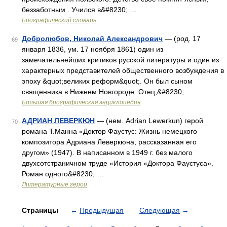
беззаботным . Учился в&#8230; …
Биографический словарь
Добролюбов, Николай Александрович
— (род. 17
69
января 1836, ум. 17 ноября 1861) один из
замечательнейших критиков русской литературы и один из
характерных представителей общественного возбуждения в
эпоху &quot;великих реформ&quot;. Он был сыном
священника в Нижнем Новгороде. Отец,&#8230; …
Большая биографическая энциклопедия
АДРИАН ЛЕВЕРКЮН
— (нем. Adrian Lewerkun) герой
70
романа Т.Манна «Доктор Фаустус: Жизнь немецкого
композитора Адриана Леверкюна, рассказанная его
другом» (1947). В написанном в 1949 г. без малого
двухсотстраничном труде «История «Доктора Фаустуса».
Роман одного&#8230; …
Литературные герои
Страницы
←
Предыдущая
Следующая
→