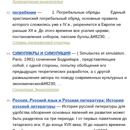
Литературная энциклопедия
погребение
— 1. Погребальные обряды Единый
63
христианский погребальный обряд, основные правила
которого сложились уже к IV в., укореняется в Европе не
раньше XII в. До этого времени все усилия церкви,
постановления соборов, папские буллы,&#8230; …
Словарь средневековой культуры
СИМУЛЯКРЫ И СИМУЛЯЦИЯ
— ( Simulacres et simulation .
64
Paris, 1981) сочинение Бодрийара , представляющее
собой, с одной стороны, попытку обобщения его
предыдущих теоретических разработок, а с другой
размышления автора по поводу современных культурных и
экономических&#8230; …
Социология: Энциклопедия
Россия. Русский язык и Русская литература: История
65
русской литературы
— История русской литературы для
удобства обозрения основных явлений ее развития может
быть разделена на три периода: I от первых памятников до
татарского ига; II до конца XVII века; III до нашего времени.