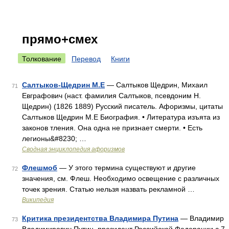
прямо+смех
Толкование
Перевод
Книги
Салтыков-Щедрин М.Е
— Салтыков Щедрин, Михаил
71
Евграфович (наст. фамилия Салтыков, псевдоним Н.
Щедрин) (1826 1889) Русский писатель. Афоризмы, цитаты
Салтыков Щедрин М.Е Биография. • Литература изъята из
законов тления. Она одна не признает смерти. • Есть
легионы&#8230; …
Сводная энциклопедия афоризмов
Флешмоб
— У этого термина существуют и другие
72
значения, см. Флеш. Необходимо освещение с различных
точек зрения. Статью нельзя назвать рекламной …
Википедия
Критика президентства Владимира Путина
— Владимир
73