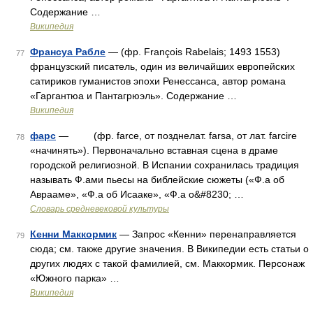
Содержание …
Википедия
Франсуа Рабле
— (фр. François Rabelais; 1493 1553)
77
французский писатель, один из величайших европейских
сатириков гуманистов эпохи Ренессанса, автор романа
«Гаргантюа и Пантагрюэль». Содержание …
Википедия
фарс
— (фр. farce, от позднелат. farsa, от лат. farcire
78
«начинять»). Первоначально вставная сцена в драме
городской религиозной. В Испании сохранилась традиция
называть Ф.ами пьесы на библейские сюжеты («Ф.а об
Аврааме», «Ф.а об Исааке», «Ф.а о&#8230; …
Словарь средневековой культуры
Кенни Маккормик
— Запрос «Кенни» перенаправляется
79
сюда; см. также другие значения. В Википедии есть статьи о
других людях с такой фамилией, см. Маккормик. Персонаж
«Южного парка» …
Википедия