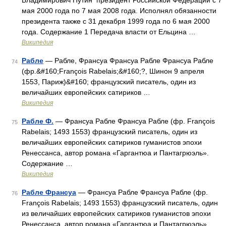
Владимирович Путин президент Российской Федерации с 7
мая 2000 года по 7 мая 2008 года. Исполнял обязанности
президента также с 31 декабря 1999 года по 6 мая 2000
года. Содержание 1 Передача власти от Ельцина …
Википедия
Рабле
— Рабле, Франсуа Франсуа Рабле Франсуа Рабле
74
(фр.&#160;François Rabelais;&#160;?, Шинон 9 апреля
1553, Париж)&#160; французский писатель, один из
величайших европейских сатириков …
Википедия
Рабле Ф.
— Франсуа Рабле Франсуа Рабле (фр. François
75
Rabelais; 1493 1553) французский писатель, один из
величайших европейских сатириков гуманистов эпохи
Ренессанса, автор романа «Гаргантюа и Пантагрюэль».
Содержание …
Википедия
Рабле Франсуа
— Франсуа Рабле Франсуа Рабле (фр.
76
François Rabelais; 1493 1553) французский писатель, один
из величайших европейских сатириков гуманистов эпохи
Ренессанса, автор романа «Гаргантюа и Пантагрюэль».