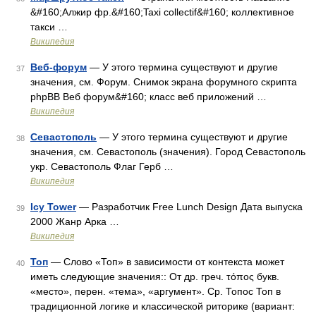
&#160;Алжир фр.&#160;Taxi collectif&#160; коллективное
такси …
Википедия
Веб-форум
— У этого термина существуют и другие
37
значения, см. Форум. Снимок экрана форумного скрипта
phpBB Веб форум&#160; класс веб приложений …
Википедия
Севастополь
— У этого термина существуют и другие
38
значения, см. Севастополь (значения). Город Севастополь
укр. Севастополь Флаг Герб …
Википедия
Icy Tower
— Разработчик Free Lunch Design Дата выпуска
39
2000 Жанр Арка …
Википедия
Топ
— Слово «Топ» в зависимости от контекста может
40
иметь следующие значения:: От др. греч. τόπος букв.
«место», перен. «тема», «аргумент». Ср. Топос Топ в
традиционной логике и классической риторике (вариант: