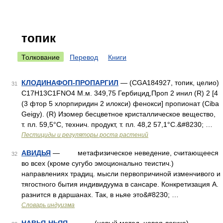
топик
Толкование
Перевод
Книги
КЛОДИНАФОП-ПРОПАРГИЛ
— (CGA184927, топик, целио)
31
C17H13C1FNO4 М.м. 349,75 Гербицид,Проп 2 инил (R) 2 [4
(3 фтор 5 хлорпиридин 2 илокси) фенокси] пропионат (Ciba
Geigy). (R) Изомер бесцветное кристаллическое вещество,
т. пл. 59,5°С, технич. продукт, т. пл. 48,2 57,1°С.&#8230; …
Пестициды и регуляторы роста растений
АВИДЬЯ
— метафизическое неведение, считающееся
32
во всех (кроме сугубо эмоционально теистич.)
направлениях традиц. мысли первопричиной изменчивого и
тягостного бытия индивидуума в сансаре. Конкретизация А.
разнится в даршанах. Так, в ньяе это&#8230; …
Словарь индуизма