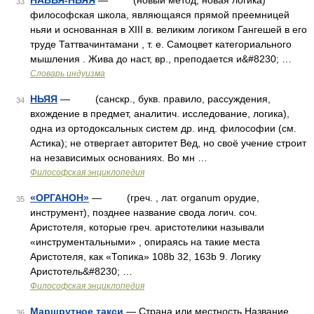
НАВЬЯ-НЬЯЯ
— (новый метод, новая логика)
33
философская школа, являющаяся прямой преемницей
ньяи и основанная в XIII в. великим логиком Гангешей в его
труде Таттвачинтамани , т. е. Самоцвет категориального
мышления . Жива до наст, вр., преподается и&#8230; …
Словарь индуизма
НЬЯЯ
— (санскр., букв. правило, рассуждения,
34
вхождение в предмет, аналитич. исследование, логика),
одна из ортодоксальных систем др. инд. философии (см.
Астика); не отвергает авторитет Вед, но своё учение строит
на независимых основаниях. Во мн …
Философская энциклопедия
«ОРГАНОН»
— (греч. , лат. organum орудие,
35
инструмент), позднее название свода логич. соч.
Аристотеля, которые греч. аристотелики называли
«инструментальными» , опираясь на такие места
Аристотеля, как «Топика» 108b 32, 163b 9. Логику
Аристотель&#8230; …
Философская энциклопедия
Маршрутное такси
— Страна или местность Название
36