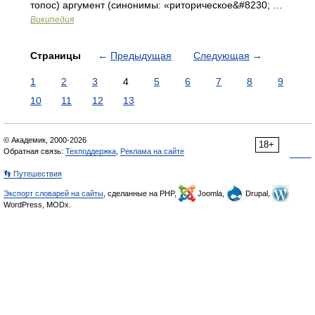
топос) аргумент (синонимы: «риторическое&#8230; …
Википедия
Страницы
←
Предыдущая
Следующая
→
1
2
3
4
5
6
7
8
9
10
11
12
13
© Академик, 2000-2026
18+
Обратная связь:
Техподдержка
,
Реклама на сайте
👣 Путешествия
Экспорт словарей на сайты
, сделанные на PHP,
Joomla,
Drupal,
WordPress, MODx.