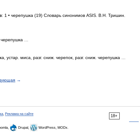
: 1 • черепушка (19) Словарь синонимов ASIS. В.Н. Тришин.
о черепушка …
устар. миса, разг. сниж. черепок, разг. сниж. черепушка …
дующая
→
ка
,
Реклама на сайте
18+
omla,
Drupal,
WordPress, MODx.