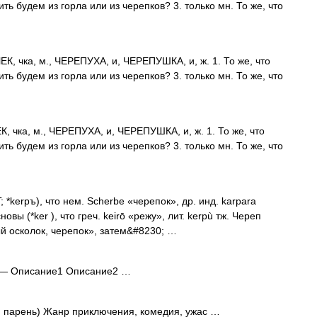
ь будем из горла или из черепков? 3. только мн. То же, что
 чка, м., ЧЕРЕПУХА, и, ЧЕРЕПУШКА, и, ж. 1. То же, что
ь будем из горла или из черепков? 3. только мн. То же, что
чка, м., ЧЕРЕПУХА, и, ЧЕРЕПУШКА, и, ж. 1. То же, что
ь будем из горла или из черепков? 3. только мн. То же, что
*kerpъ), что нем. Scherbe «черепок», др. инд. karpara
вы (*ker ), что греч. keirō «режу», лит. kerpù тж. Череп
ый осколок, черепок», затем&#8230; …
— Описание1 Описание2 …
ень) Жанр приключения, комедия, ужас …