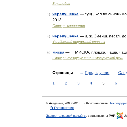
Википедия
черепушечка
— сущ., кол во синонимов
48
2013 …
Словарь синонимов
черепушечка
— и, ж. Зменш. пестл. д
49
Український тлумачний словник
миска
— МИСКА, плошка, чаша, чашка, 
50
Словарь-тезаурус синонимов русской речи
Страницы
←
Предыдущая
Сле
1
2
3
4
5
6
© Академик, 2000-2026
Обратная связь:
Техподдерж
👣 Путешествия
Экспорт словарей на сайты
, сделанные на PHP,
Jo