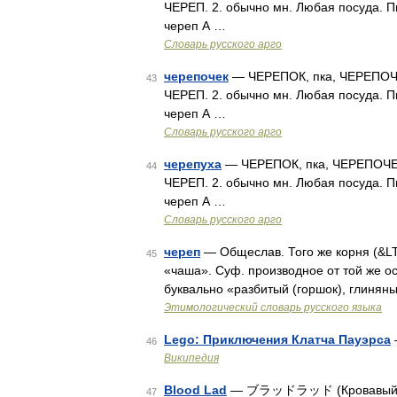
ЧЕРЕП. 2. обычно мн. Любая посуда. Пит
череп А …
Словарь русского арго
черепочек
— ЧЕРЕПОК, пка, ЧЕРЕПОЧЕК,
43
ЧЕРЕП. 2. обычно мн. Любая посуда. Пит
череп А …
Словарь русского арго
черепуха
— ЧЕРЕПОК, пка, ЧЕРЕПОЧЕК, 
44
ЧЕРЕП. 2. обычно мн. Любая посуда. Пит
череп А …
Словарь русского арго
череп
— Общеслав. Того же корня (&LT; 
45
«чаша». Суф. производное от той же осно
буквально «разбитый (горшок), глинян
Этимологический словарь русского языка
Lego: Приключения Клатча Пауэрса
46
Википедия
Blood Lad
— ブラッドラッド (Кровавый пар
47