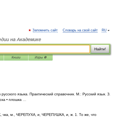
Запомнить сайт
Словарь на свой сайт
RU
едии на Академике
Найти!
Книги
Игры ⚽
усского языка. Практический справочник. М.: Русский язык. З.
иска • плошка …
ка, м., ЧЕРЕПУХА, и, ЧЕРЕПУШКА, и, ж. 1. То же, что