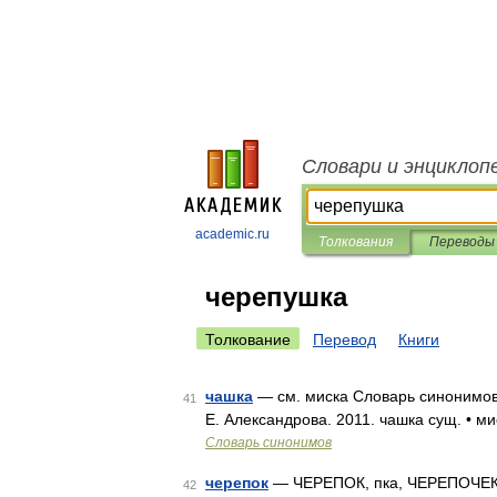
Словари и энциклоп
academic.ru
Толкования
Переводы
черепушка
Толкование
Перевод
Книги
чашка
— см. миска Словарь синонимов р
41
Е. Александрова. 2011. чашка сущ. • м
Словарь синонимов
черепок
— ЧЕРЕПОК, пка, ЧЕРЕПОЧЕК, ч
42