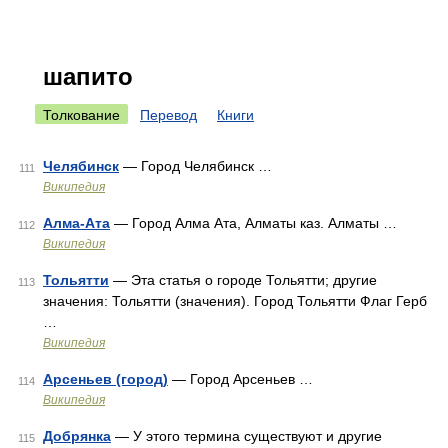
шапито
Толкование
Перевод
Книги
Челябинск
— Город Челябинск …
111
Википедия
Алма-Ата
— Город Алма Ата, Алматы каз. Алматы …
112
Википедия
Тольятти
— Эта статья о городе Тольятти; другие
113
значения: Тольятти (значения). Город Тольятти Флаг Герб
…
Википедия
Арсеньев (город)
— Город Арсеньев …
114
Википедия
Добрянка
— У этого термина существуют и другие
115