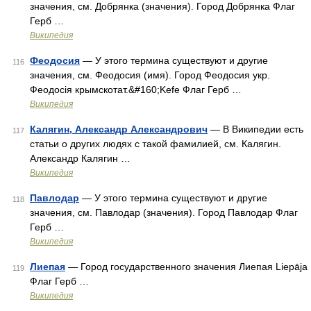
значения, см. Добрянка (значения). Город Добрянка Флаг
Герб …
Википедия
Феодосия
— У этого термина существуют и другие
116
значения, см. Феодосия (имя). Город Феодосия укр.
Феодосія крымскотат.&#160;Kefe Флаг Герб …
Википедия
Калягин, Александр Александрович
— В Википедии есть
117
статьи о других людях с такой фамилией, см. Калягин.
Александр Калягин …
Википедия
Павлодар
— У этого термина существуют и другие
118
значения, см. Павлодар (значения). Город Павлодар Флаг
Герб …
Википедия
Лиепая
— Город государственного значения Лиепая Liepāja
119
Флаг Герб …
Википедия