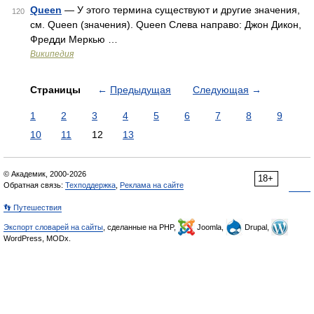
Queen
— У этого термина существуют и другие значения,
120
см. Queen (значения). Queen Слева направо: Джон Дикон,
Фредди Меркью …
Википедия
Страницы
←
Предыдущая
Следующая
→
1
2
3
4
5
6
7
8
9
10
11
12
13
© Академик, 2000-2026
18+
Обратная связь:
Техподдержка
,
Реклама на сайте
👣 Путешествия
Экспорт словарей на сайты
, сделанные на PHP,
Joomla,
Drupal,
WordPress, MODx.