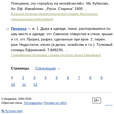
Плюшкина, эту «прорѣху на человѣчествѣ». Ив. Кубасовъ.
Ал. Еф. Измайловъ. „Русск. Старина“ 1900 …
Большой толково-фразеологический словарь Михельсона
(оригинальная орфография)
Прореха
— ж. 1. Дыра в одежде, ткани; распоровшееся по
10
шву место в одежде. отт. Сквозное отверстие в стене, крыше
и т.п. отт. Прорез, разрез, сделанные при крое. 2. перен.
разг. Недостаток, изъян (в делах, хозяйстве и т.п.). Толковый
словарь Ефремовой. Т.&#8230; …
Современный толковый словарь русского языка Ефремовой
Страницы
Следующая
→
1
2
3
4
5
6
7
8
9
10
11
12
© Академик, 2000-2026
18+
Обратная связь:
Техподдержка
,
Реклама на сайте
👣 Путешествия