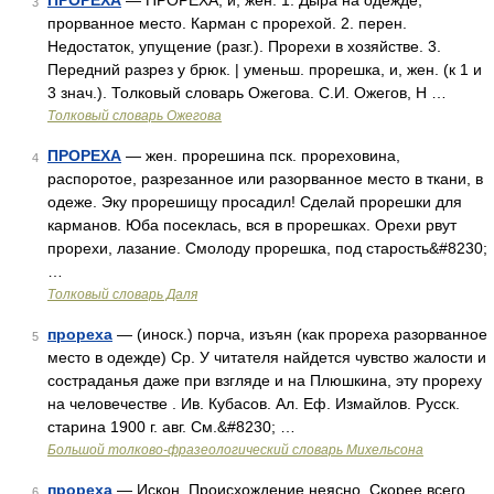
ПРОРЕХА
— ПРОРЕХА, и, жен. 1. Дыра на одежде,
3
прорванное место. Карман с прорехой. 2. перен.
Недостаток, упущение (разг.). Прорехи в хозяйстве. 3.
Передний разрез у брюк. | уменьш. прорешка, и, жен. (к 1 и
3 знач.). Толковый словарь Ожегова. С.И. Ожегов, Н …
Толковый словарь Ожегова
ПРОРЕХА
— жен. прорешина пск. прореховина,
4
распоротое, разрезанное или разорванное место в ткани, в
одеже. Эку прорешищу просадил! Сделай прорешки для
карманов. Юба посеклась, вся в прорешках. Орехи рвут
прорехи, лазание. Смолоду прорешка, под старость&#8230;
…
Толковый словарь Даля
прореха
— (иноск.) порча, изъян (как прореха разорванное
5
место в одежде) Ср. У читателя найдется чувство жалости и
состраданья даже при взгляде и на Плюшкина, эту прореху
на человечестве . Ив. Кубасов. Ал. Еф. Измайлов. Русск.
старина 1900 г. авг. См.&#8230; …
Большой толково-фразеологический словарь Михельсона
прореха
— Искон. Происхождение неясно. Скорее всего,
6