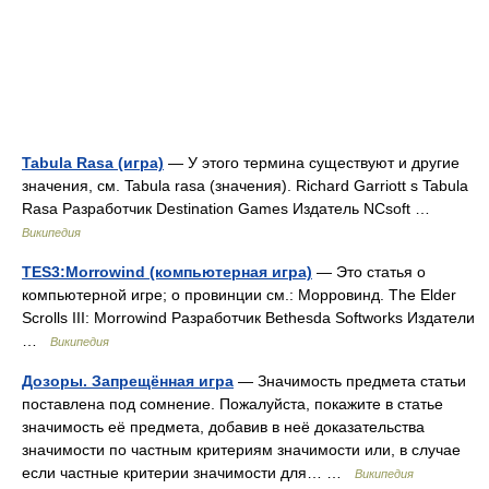
Tabula Rasa (игра)
— У этого термина существуют и другие
значения, см. Tabula rasa (значения). Richard Garriott s Tabula
Rasa Разработчик Destination Games Издатель NCsoft …
Википедия
TES3:Morrowind (компьютерная игра)
— Это статья о
компьютерной игре; о провинции см.: Морровинд. The Elder
Scrolls III: Morrowind Разработчик Bethesda Softworks Издатели
…
Википедия
Дозоры. Запрещённая игра
— Значимость предмета статьи
поставлена под сомнение. Пожалуйста, покажите в статье
значимость её предмета, добавив в неё доказательства
значимости по частным критериям значимости или, в случае
если частные критерии значимости для… …
Википедия