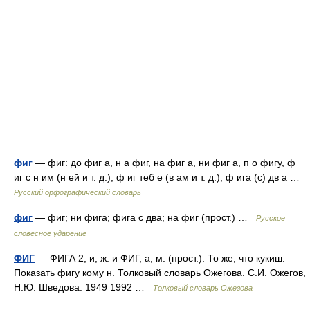
фиг
— фиг: до фиг а, н а фиг, на фиг а, ни фиг а, п о фигу, ф
иг с н им (н ей и т. д.), ф иг теб е (в ам и т. д.), ф ига (с) дв а …
Русский орфографический словарь
фиг
— фиг; ни фига; фига с два; на фиг (прост.) …
Русское
словесное ударение
ФИГ
— ФИГА 2, и, ж. и ФИГ, а, м. (прост.). То же, что кукиш.
Показать фигу кому н. Толковый словарь Ожегова. С.И. Ожегов,
Н.Ю. Шведова. 1949 1992 …
Толковый словарь Ожегова