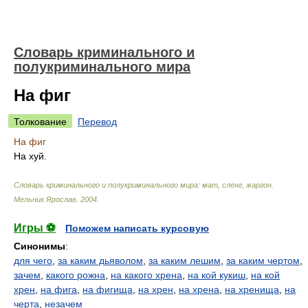
Словарь криминального и
полукриминального мира
На фиг
Толкование
Перевод
На фиг
На хуй.
Словарь криминального и полукриминального мира: мат, сленг, жаргон
.
Мельник Ярослав
.
2004
.
Игры ⚽
Поможем написать курсовую
Синонимы
:
для чего
,
за каким дьяволом
,
за каким лешим
,
за каким чертом
,
зачем
,
какого рожна
,
на какого хрена
,
на кой кукиш
,
на кой
хрен
,
на фига
,
на фигища
,
на хрен
,
на хрена
,
на хренища
,
на
черта
,
незачем