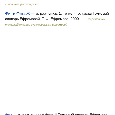
синонимов русской речи
Фиг и Фига Ж
— м. разг. сниж. 1. То же, что: кукиш Толковый
словарь Ефремовой. Т. Ф. Ефремова. 2000 …
Современный
толковый словарь русского языка Ефремовой
фиг
— м. разг. сниж.; = фига II Толковый словарь Ефремовой.