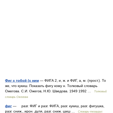
Фиг с тобой (с ним
— ФИГА 2, и, ж. и ФИГ, а, м. (прост.). То
же, что кукиш. Показать фигу кому н. Толковый словарь
Ожегова. С.И. Ожегов, Н.Ю. Шведова. 1949 1992 …
Толковый
словарь Ожегова
фиг
— разг. ФИГ и разг. ФИГА, разг. кукиш, разг. фигушка,
разг. сниж., ирон. дуля, разг. сниж. шиш …
Словарь-тезаурус