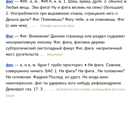
фиг
— ФИГ, а, м., ФИГА, и, ж. 1. Шиш, кукиш, дуля. 2. обычно ж.
Любая вещь. Эка фига! Ну и фига восемь на семь! (большая).
2. Употребляется при выражении отказа, отрицания чего л.
Деньги дали? Фиг. Поможешь? Фигу тебе, а не поможешь. Фиг
(с кем чем)… …
Словарь русского арго
Фиг
— Фиг: Внимание! Данная страница или раздел содержит
ненормативную лексику. Фиг, фига, фиговое дерево
субтропический листопадный фикус Фиг, фига неприличный
жест, ругательств …
Википедия
фиг
— а, и а, м. figue f. грубо простореч. ♦ Ни фига. Совсем,
совершенно ничего. БАС 1. Ни фига? Ни фига.. Ни головочки?
Ни головочки. Фадеев Послед. из удэгэ. Но когда кино
неинтересное, фиг ты удержись кого нибудь референдумом.
Демократ. газ. 17. 3.… …
Исторический словарь галлицизмов русского
языка