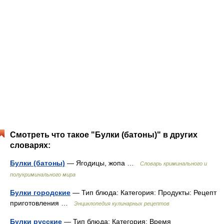
Смотреть что такое "Булки (батоны)" в других
словарях:
Булки (батоны)
— Ягодицы, жопа …
Словарь криминального и
полукриминального мира
Булки городские
— Тип блюда: Категория: Продукты: Рецепт
приготовления …
Энциклопедия кулинарных рецептов
Булки русские
— Тип блюда: Категория: Время