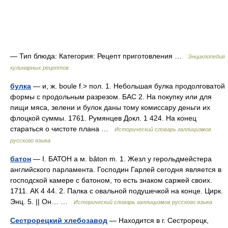
— Тип блюда: Категория: Рецепт приготовления …
Энциклопедия
кулинарных рецептов
булка
— и, ж. boule f.> пол. 1. Небольшая булка продолговатой
формы с продольным разрезом. БАС 2. На покупку или для
пищи мяса, зелени и булок даны тому комиссару деньги их
флоцкой суммы. 1761. Румянцев Докл. 1 424. На конец
стараться о чистоте плана …
Исторический словарь галлицизмов
русского языка
батон
— I. БАТОН а м. bâton m. 1. Жезл у герольдмейстера
английского парламента. Господин Гарлей сегодня является в
господской камере с батоном, то есть знаком саржей своих.
1711. АК 4 44. 2. Палка с овальной подушечкой на конце. Цирк.
Энц. 5. || Он… …
Исторический словарь галлицизмов русского языка
Сестрорецкий хлебозавод
— Находится в г. Сестрорецк,