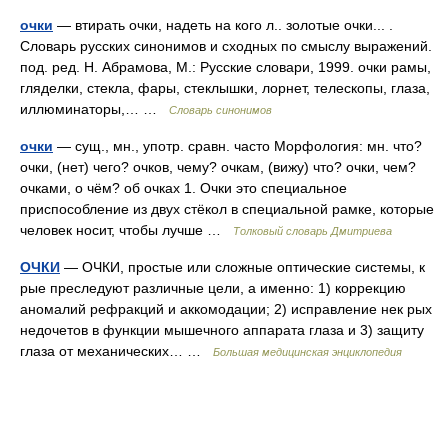
очки
— втирать очки, надеть на кого л.. золотые очки... .
Словарь русских синонимов и сходных по смыслу выражений.
под. ред. Н. Абрамова, М.: Русские словари, 1999. очки рамы,
гляделки, стекла, фары, стеклышки, лорнет, телескопы, глаза,
иллюминаторы,… …
Словарь синонимов
очки
— сущ., мн., употр. сравн. часто Морфология: мн. что?
очки, (нет) чего? очков, чему? очкам, (вижу) что? очки, чем?
очками, о чём? об очках 1. Очки это специальное
приспособление из двух стёкол в специальной рамке, которые
человек носит, чтобы лучше …
Толковый словарь Дмитриева
ОЧКИ
— ОЧКИ, простые или сложные оптические системы, к
рые преследуют различные цели, а именно: 1) коррекцию
аномалий рефракций и аккомодации; 2) исправление нек рых
недочетов в функции мышечного аппарата глаза и 3) защиту
глаза от механических… …
Большая медицинская энциклопедия