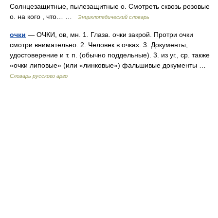
Солнцезащитные, пылезащитные о. Смотреть сквозь розовые
о. на кого , что… …
Энциклопедический словарь
очки
— ОЧКИ, ов, мн. 1. Глаза. очки закрой. Протри очки
смотри внимательно. 2. Человек в очках. 3. Документы,
удостоверение и т. п. (обычно поддельные). 3. из уг., ср. также
«очки липовые» (или «линковые») фальшивые документы …
Словарь русского арго