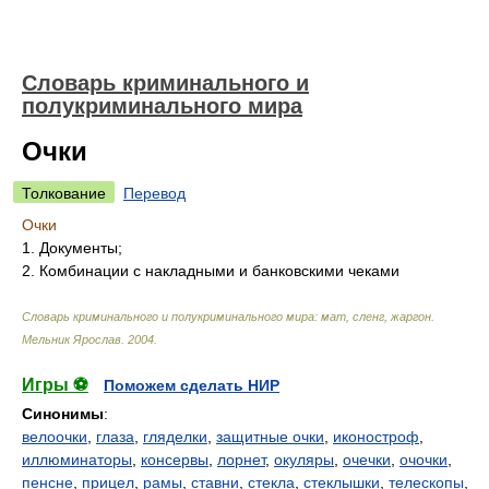
Словарь криминального и
полукриминального мира
Очки
Толкование
Перевод
Очки
1. Документы;
2. Комбинации с накладными и банковскими чеками
Словарь криминального и полукриминального мира: мат, сленг, жаргон
.
Мельник Ярослав
.
2004
.
Игры ⚽
Поможем сделать НИР
Синонимы
:
велоочки
,
глаза
,
гляделки
,
защитные очки
,
иконостроф
,
иллюминаторы
,
консервы
,
лорнет
,
окуляры
,
очечки
,
очочки
,
пенсне
,
прицел
,
рамы
,
ставни
,
стекла
,
стеклышки
,
телескопы
,