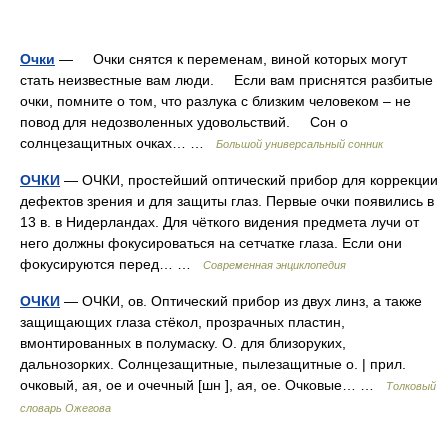
Очки
— Очки снятся к переменам, виной которых могут
стать неизвестные вам люди. Если вам приснятся разбитые
очки, помните о том, что разлука с близким человеком – не
повод для недозволенных удовольствий. Сон о
солнцезащитных очках… …
Большой универсальный сонник
ОЧКИ
— ОЧКИ, простейший оптический прибор для коррекции
дефектов зрения и для защиты глаз. Первые очки появились в
13 в. в Нидерландах. Для чёткого видения предмета лучи от
него должны фокусироваться на сетчатке глаза. Если они
фокусируются перед… …
Современная энциклопедия
ОЧКИ
— ОЧКИ, ов. Оптический прибор из двух линз, а также
защищающих глаза стёкол, прозрачных пластин,
вмонтированных в полумаску. О. для близоруких,
дальнозорких. Солнцезащитные, пылезащитные о. | прил.
очковый, ая, ое и очечный [шн ], ая, ое. Очковые… …
Толковый
словарь Ожегова