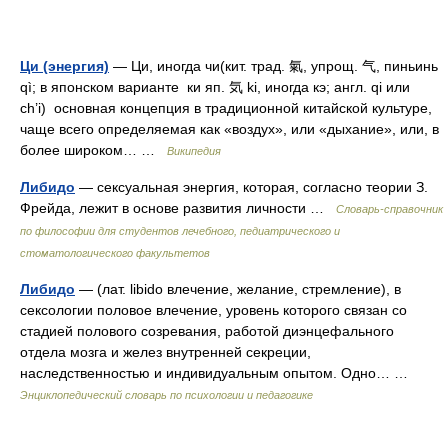
Ци (энергия)
— Ци, иногда чи(кит. трад. 氣, упрощ. 气, пиньинь
qì; в японском варианте ки яп. 気 ki, иногда кэ; англ. qi или
ch’i) основная концепция в традиционной китайской культуре,
чаще всего определяемая как «воздух», или «дыхание», или, в
более широком… …
Википедия
Либидо
— сексуальная энергия, которая, согласно теории З.
Фрейда, лежит в основе развития личности …
Словарь-справочник
по философии для студентов лечебного, педиатрического и
стоматологического факультетов
Либидо
— (лат. libido влечение, желание, стремление), в
сексологии половое влечение, уровень которого связан со
стадией полового созревания, работой диэнцефального
отдела мозга и желез внутренней секреции,
наследственностью и индивидуальным опытом. Одно… …
Энциклопедический словарь по психологии и педагогике