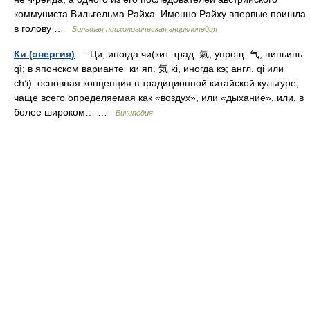
коммуниста Вильгельма Райха. Именно Райху впервые пришла
в голову …
Большая психологическая энциклопедия
Ки (энергия)
— Ци, иногда чи(кит. трад. 氣, упрощ. 气, пиньинь
qì; в японском варианте ки яп. 気 ki, иногда кэ; англ. qi или
ch’i) основная концепция в традиционной китайской культуре,
чаще всего определяемая как «воздух», или «дыхание», или, в
более широком… …
Википедия