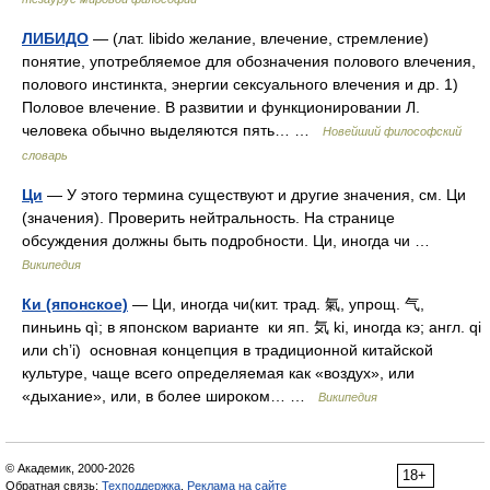
ЛИБИДО
— (лат. libido желание, влечение, стремление)
понятие, употребляемое для обозначения полового влечения,
полового инстинкта, энергии сексуального влечения и др. 1)
Половое влечение. В развитии и функционировании Л.
человека обычно выделяются пять… …
Новейший философский
словарь
Ци
— У этого термина существуют и другие значения, см. Ци
(значения). Проверить нейтральность. На странице
обсуждения должны быть подробности. Ци, иногда чи …
Википедия
Ки (японское)
— Ци, иногда чи(кит. трад. 氣, упрощ. 气,
пиньинь qì; в японском варианте ки яп. 気 ki, иногда кэ; англ. qi
или ch’i) основная концепция в традиционной китайской
культуре, чаще всего определяемая как «воздух», или
«дыхание», или, в более широком… …
Википедия
© Академик, 2000-2026
18+
Обратная связь:
Техподдержка
,
Реклама на сайте