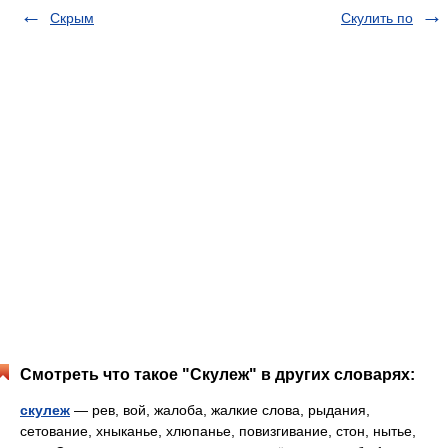
Скрым
Скулить по
Смотреть что такое "Скулеж" в других словарях:
скулеж
— рев, вой, жалоба, жалкие слова, рыдания,
сетование, хныканье, хлюпанье, повизгивание, стон, нытье,