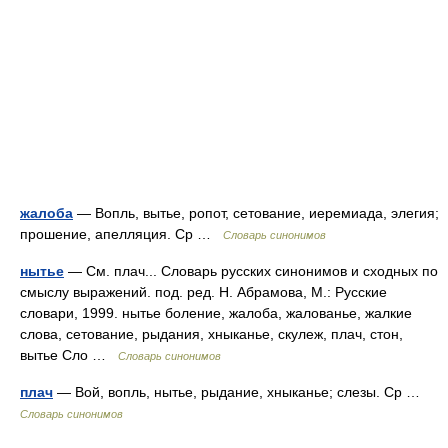
жалоба
— Вопль, вытье, ропот, сетование, иеремиада, элегия;
прошение, апелляция. Ср …
Словарь синонимов
нытье
— См. плач... Словарь русских синонимов и сходных по
смыслу выражений. под. ред. Н. Абрамова, М.: Русские
словари, 1999. нытье боление, жалоба, жалованье, жалкие
слова, сетование, рыдания, хныканье, скулеж, плач, стон,
вытье Сло …
Словарь синонимов
плач
— Вой, вопль, нытье, рыдание, хныканье; слезы. Ср …
Словарь синонимов