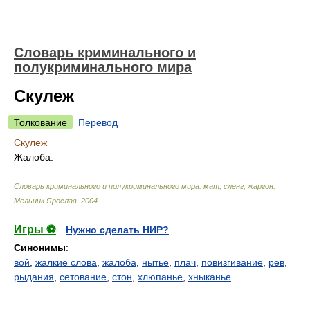
Словарь криминального и
полукриминального мира
Скулеж
Толкование
Перевод
Скулеж
Жалоба.
Словарь криминального и полукриминального мира: мат, сленг, жаргон
.
Мельник Ярослав
.
2004
.
Игры ⚽
Нужно сделать НИР?
Синонимы
:
вой
,
жалкие слова
,
жалоба
,
нытье
,
плач
,
повизгивание
,
рев
,
рыдания
,
сетование
,
стон
,
хлюпанье
,
хныканье