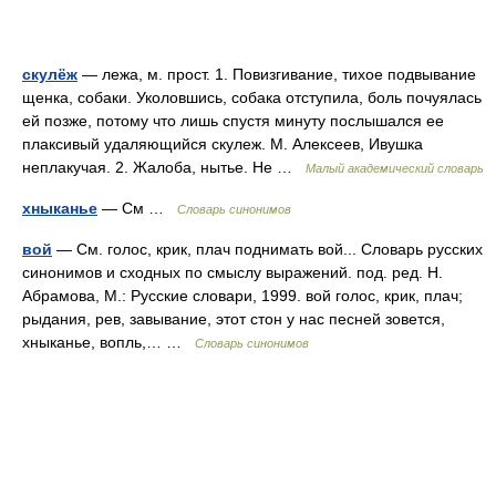
скулёж
— лежа, м. прост. 1. Повизгивание, тихое подвывание
щенка, собаки. Уколовшись, собака отступила, боль почуялась
ей позже, потому что лишь спустя минуту послышался ее
плаксивый удаляющийся скулеж. М. Алексеев, Ивушка
неплакучая. 2. Жалоба, нытье. Не …
Малый академический словарь
хныканье
— См …
Словарь синонимов
вой
— См. голос, крик, плач поднимать вой... Словарь русских
синонимов и сходных по смыслу выражений. под. ред. Н.
Абрамова, М.: Русские словари, 1999. вой голос, крик, плач;
рыдания, рев, завывание, этот стон у нас песней зовется,
хныканье, вопль,… …
Словарь синонимов