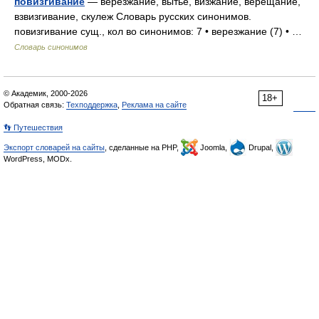
повизгивание
— верезжание, вытье, визжание, верещание,
взвизгивание, скулеж Словарь русских синонимов.
повизгивание сущ., кол во синонимов: 7 • верезжание (7) • …
Словарь синонимов
© Академик, 2000-2026
18+
Обратная связь:
Техподдержка
,
Реклама на сайте
👣 Путешествия
Экспорт словарей на сайты
, сделанные на PHP,
Joomla,
Drupal,
WordPress, MODx.