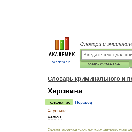
Словари и энциклоп
academic.ru
Словарь криминального и полукриминального мира
Словарь криминального и п
Херовина
Толкование
Перевод
Херовина
Чепуха
.
Словарь
криминального
и
полукриминального
мира:
м