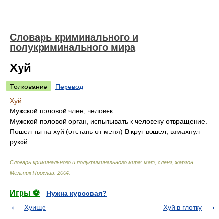
Словарь криминального и
полукриминального мира
Хуй
Толкование
Перевод
Хуй
Мужской половой член; человек.
Мужской половой орган, испытывать к человеку отвращение.
Пошел ты на хуй (отстань от меня) В круг вошел, взмахнул
рукой.
Словарь криминального и полукриминального мира: мат, сленг, жаргон
.
Мельник Ярослав
.
2004
.
Игры ⚽
Нужна курсовая?
Хуище
Хуй в глотку