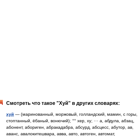
Смотреть что такое "Хуй" в других словарях:
хуй
— (маринованный, моржовый, голландский, мамин, с горы,
стоптанный, ёбаный, вонючий); °° хер, ху; ··· а, абдула, абзац,
абонент, абориген, абракадабра, абсурд, абсцесс, абутор, ав,
аванс, авалокитешвара, авва, авто, автоген, автомат,