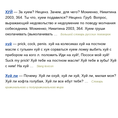
ХУЙ
— За хуем? Неценз. Зачем, для чего? Мокиенко, Никитина
2003, 364. Ты что, хуем подавился? Неценз. Груб. Вопрос,
выражающий недовольство и недоумение по поводу молчания
собеседника. Мокиенко, Никитина 2003, 364. Хуем груши
околачивать (выколачивать …
Большой словарь русских поговорок
хуй
— prick, cock, penis. хуй на колесиках хуй на постном
масле с гулькин хуй с хуя сорваться хуем ложку выбить хуй с
прибором на кого л. положить Иди на хуй!, Пососи мой хуй!
Suck my prick! Хуй тебе на постном масле! Хуй тебе в зубы! Хуй
с ним! На хуй …
Slang lexicon
Хуй ли
— Почему. Хуй ли охуй, хуй ли хуй, Хуй ли, милая моя?
Хуй ли кофта голубая, Хуй ли все ебут тебя? …
Словарь
криминального и полукриминального мира