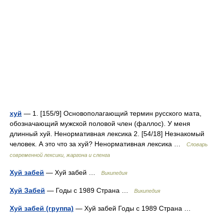
хуй
— 1. [155/9] Основополагающий термин русского мата,
обозначающий мужской половой член (фаллос). У меня
длинный хуй. Ненормативная лексика 2. [54/18] Незнакомый
человек. А это что за хуй? Ненормативная лексика …
Cловарь
современной лексики, жаргона и сленга
Хуй забей
— Хуй забей …
Википедия
Хуй Забей
— Годы с 1989 Страна …
Википедия
Хуй забей (группа)
— Хуй забей Годы с 1989 Страна …