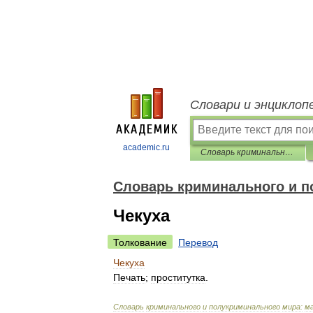
Словари и энциклоп
academic.ru
Словарь криминального и полукриминального мира
Словарь криминального и п
Чекуха
Толкование
Перевод
Чекуха
Печать
;
проститутка
.
Словарь
криминального
и
полукриминального
мира:
м