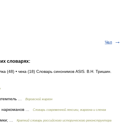
Чел
гих словарях:
лка (48) • чека (18) Словарь синонимов ASIS. В.Н. Тришин.
о
ь, штемпель …
Воровской жаргон
он наркоманов …
Cловарь современной лексики, жаргона и сленга
иемки; …
Краткий словарь российского исторического реконструктора