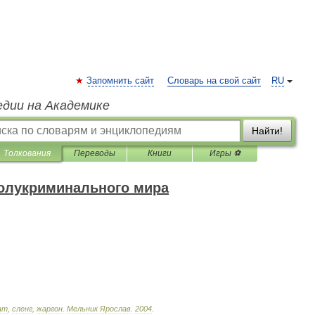
Запомнить сайт
Словарь на свой сайт
RU
едии на Академике
Найти!
Толкования
Переводы
Книги
Игры ⚽
олукриминального мира
ат
,
сленг
,
жаргон
.
Мельник
Ярослав
.
2004
.