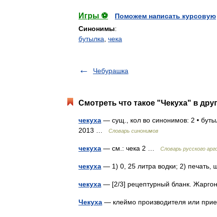
Игры ⚽
Поможем написать курсовую
Синонимы
:
бутылка
,
чека
Чебурашка
Смотреть что такое "Чекуха" в дру
чекуха
— сущ., кол во синонимов: 2 • буты
2013 …
Словарь синонимов
чекуха
— см.: чека 2 …
Словарь русского арг
чекуха
— 1) 0, 25 литра водки; 2) печат
чекуха
— [2/3] рецептурный бланк. Жарг
Чекуха
— клеймо производителя или пр