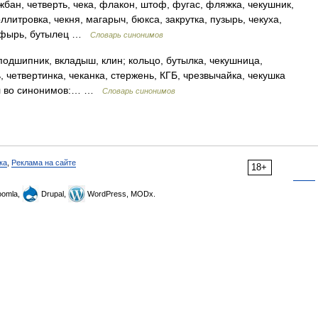
бан, четверть, чека, флакон, штоф, фугас, фляжка, чекушник,
оллитровка, чекня, магарыч, бюкса, закрутка, пузырь, чекуха,
фуфырь, бутылец …
Словарь синонимов
подшипник, вкладыш, клин; кольцо, бутылка, чекушница,
ь, четвертинка, чеканка, стержень, КГБ, чрезвычайка, чекушка
кол во синонимов:… …
Словарь синонимов
ка
,
Реклама на сайте
18+
omla,
Drupal,
WordPress, MODx.