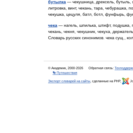
бутылка
— чекушница, дрексель, бутыль, ж
литровка, винт, чекань, тара, чебурашка, п
чекушка, цецуля, батл, ботл, фунфырь, 
чека
— нагель, шпилька, штифт, подушка, 
чекань, чекня, чекушник, чекуха, держател
Словарь русских синонимов. чека сущ., 
© Академик, 2000-2026
Обратная связь:
Техподдерж
👣 Путешествия
Экспорт словарей на сайты
, сделанные на PHP,
Jo